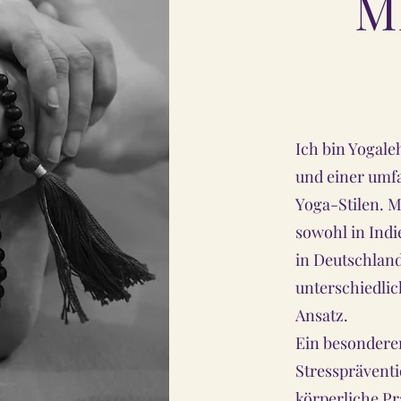
M
Ich bin Yogale
und einer umf
Yoga-Stilen. M
sowohl in Indi
in Deutschland
unterschiedlic
Ansatz.
Ein besonderer
Stresspräventi
körperliche Pr