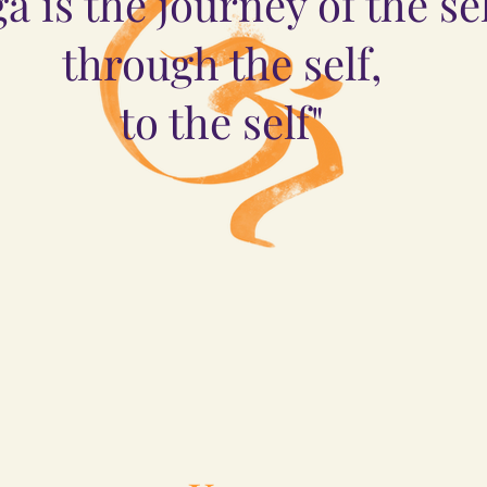
a is the journey of the sel
through the self,
to the self"